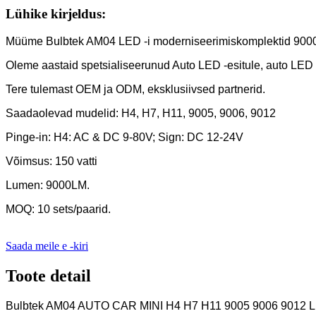
Lühike kirjeldus:
Müüme Bulbtek AM04 LED -i moderniseerimiskomplektid 9000l
Oleme aastaid spetsialiseerunud Auto LED -esitule, auto LED -pi
Tere tulemast OEM ja ODM, eksklusiivsed partnerid.
Saadaolevad mudelid: H4, H7, H11, 9005, 9006, 9012
Pinge-in: H4: AC & DC 9-80V; Sign: DC 12-24V
Võimsus: 150 vatti
Lumen: 9000LM.
MOQ: 10 sets/paarid.
Saada meile e -kiri
Toote detail
Bulbtek AM04 AUTO CAR MINI H4 H7 H11 9005 9006 9012 LED 