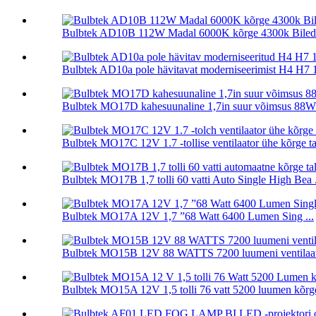
Bulbtek AD10B 112W Madal 6000K kõrge 4300k Biled L
Bulbtek AD10a pole hävitavat moderniseerimist H4 H7 
Bulbtek MO17D kahesuunaline 1,7in suur võimsus 88W
Bulbtek MO17C 12V 1.7 -tollise ventilaator ühe kõrge tal
Bulbtek MO17B 1,7 tolli 60 vatti Auto Single High Bea .
Bulbtek MO17A 12V 1,7 ”68 Watt 6400 Lumen Sing ...
Bulbtek MO15B 12V 88 WATTS 7200 luumeni ventilaatori
Bulbtek MO15A 12V 1,5 tolli 76 vatt 5200 luumen kõrge