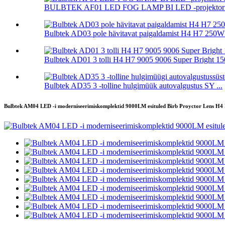
BULBTEK AF01 LED FOG LAMP BI LED -projektori obj
Bulbtek AD03 pole hävitavat paigaldamist H4 H7 250W 
Bulbtek AD01 3 tolli H4 H7 9005 9006 Super Bright 150
Bulbtek AD35 3 -tolline hulgimüük autovalgustus SY ...
Bulbtek AM04 LED -i moderniseerimiskomplektid 9000LM esituled Birb Proyctor Lens H4