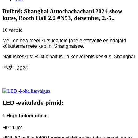
Bulbtek Shanghai Autochachachani 2024 show
kutse, Booth Hall 2.2 #N53, detsember, 2.-5..
10 vaateid
Meil on hea meel kutsuda teid ja teie ettevõtte esindajaid
külastama meie kabiini Shanghaisse.
Näituskeskus: Riiklik näitus- ja konverentsikeskus, Shanghai
nd
th
-5
, 2024
LED -esitulede pirnid:
1.High toitemudelid:
HP11:
100