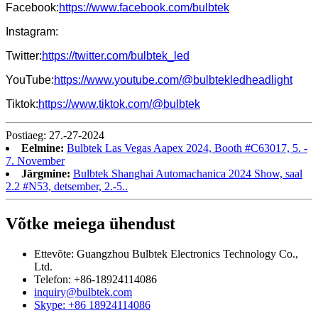
Facebook:
https://www.facebook.com/bulbtek
Instagram:
Twitter:
https://twitter.com/bulbtek_led
YouTube:
https://www.youtube.com/@bulbtekledheadlight
Tiktok:
https://www.tiktok.com/@bulbtek
Postiaeg: 27.-27-2024
Eelmine:
Bulbtek Las Vegas Aapex 2024, Booth #C63017, 5. -
7. November
Järgmine:
Bulbtek Shanghai Automachanica 2024 Show, saal
2.2 #N53, detsember, 2.-5..
Võtke meiega ühendust
Ettevõte: Guangzhou Bulbtek Electronics Technology Co.,
Ltd.
Telefon: +86-18924114086
inquiry@bulbtek.com
Skype: +86 18924114086