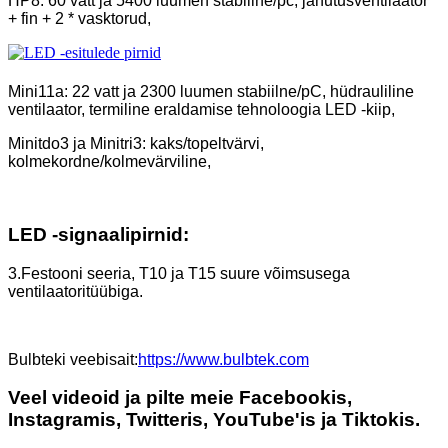
HP8: 60 vatt ja 5400 luumen stabiilne/pc, jahutusventilaator
+ fin + 2 * vasktorud,
Mini11a: 22 vatt ja 2300 luumen stabiilne/pC, hüdrauliline
ventilaator, termiline eraldamise tehnoloogia LED -kiip,
Minitdo3 ja Minitri3: kaks/topeltvärvi,
kolmekordne/kolmevärviline,
LED -signaalipirnid:
3.Festooni seeria, T10 ja T15 suure võimsusega
ventilaatoritüübiga.
Bulbteki veebisait:
https://www.bulbtek.com
Veel videoid ja pilte meie Facebookis,
Instagramis, Twitteris, YouTube'is ja Tiktokis.