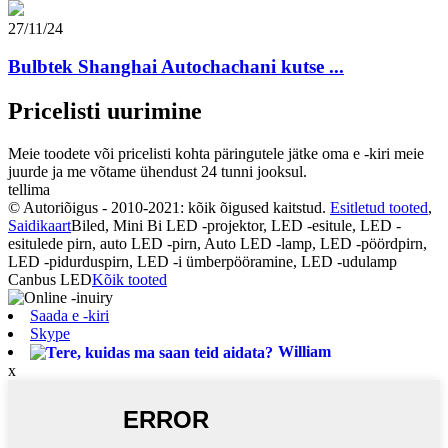
27/11/24
Bulbtek Shanghai Autochachani kutse ...
Pricelisti uurimine
Meie toodete või pricelisti kohta päringutele jätke oma e -kiri meie
juurde ja me võtame ühendust 24 tunni jooksul.
tellima
© Autoriõigus - 2010-2021: kõik õigused kaitstud.
Esitletud tooted
,
Saidikaart
Biled, Mini Bi LED -projektor, LED -esitule, LED -
esitulede pirn, auto LED -pirn, Auto LED -lamp, LED -pöördpirn,
LED -pidurduspirn, LED -i ümberpööramine, LED -udulamp
Canbus LED
Kõik tooted
Saada e -kiri
Skype
William
x