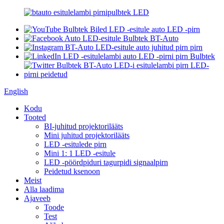
English
Kodu
Tooted
BI-juhitud projektorilääts
Mini juhitud projektorilääts
LED -esitulede pirn
Mini 1: 1 LED -esitule
LED -pöördpiduri tagurpidi signaalpirn
Peidetud ksenoon
Meist
Alla laadima
Ajaveeb
Toode
Test