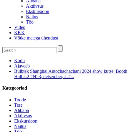
Alibaba
Aktiivsus
Ekskursioon
Näitus
Töö
Video
KKK
Võtke meiega ühendust
Kodu
Ajaveeb
Bulbtek Shanghai Autochachachani 2024 show kutse, Booth
Hall 2.2 #N53, detsember, 2.-5..
Kategooriad
Toode
Test
Alibaba
Aktiivsus
Ekskursioon
Näitus
Töö